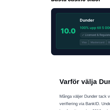
Dunder
100% upp till 5 00
10.0
✓ Licensed & Regulat
Visa
Mastercard
B
Varför välja Du
Många väljer Dunder tack v
verifiering via BankID. Und