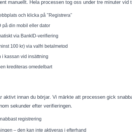
nt manuellt. Hela processen tog oss under tre minuter vid t
bplats och klicka på "Registrera"
 på din mobil eller dator
matiskt via BankID-verifiering
minst 100 kr) via valfri betalmetod
i kassan vid insättning
sen krediteras omedelbart
är aktivt innan du börjar. Vi märkte att processen gick snabb
inom sekunder efter verifieringen.
nabbast registrering
ningen – den kan inte aktiveras i efterhand