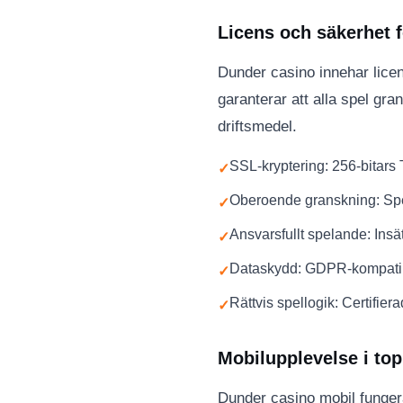
Licens och säkerhet 
Dunder casino innehar lic
garanterar att alla spel gr
driftsmedel.
SSL-kryptering: 256-bitars 
Oberoende granskning: Sp
Ansvarsfullt spelande: Ins
Dataskydd: GDPR-kompatibe
Rättvis spellogik: Certif
Mobilupplevelse i to
Dunder casino mobil funger