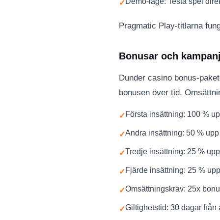
Demo-läge: Testa spel direk
Pragmatic Play-titlarna fung
Bonusar och kampanj
Dunder casino bonus-paketet
bonusen över tid. Omsättnin
Första insättning: 100 % upp
Andra insättning: 50 % upp t
Tredje insättning: 25 % upp 
Fjärde insättning: 25 % upp 
Omsättningskrav: 25x bon
Giltighetstid: 30 dagar från 