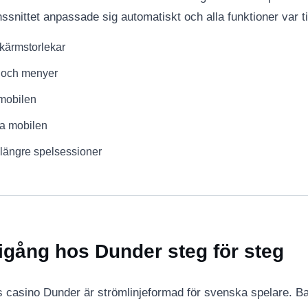
ittet anpassade sig automatiskt och alla funktioner var til
skärmstorlekar
 och menyer
 mobilen
ia mobilen
längre spelsessioner
gång hos Dunder steg för steg
 casino Dunder är strömlinjeformad för svenska spelare. Ban