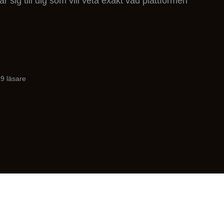
r sig till dig som vill veta exakt vad plattformen
9 läsare